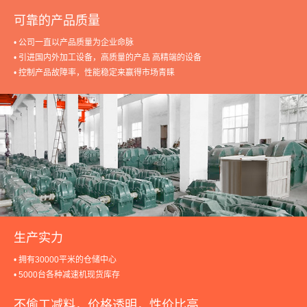
可靠的产品质量
• 公司一直以产品质量为企业命脉
• 引进国内外加工设备，高质量的产品 高精端的设备
• 控制产品故障率，性能稳定来赢得市场青睐
生产实力
• 拥有30000平米的仓储中心
• 5000台各种减速机现货库存
不偷工减料，价格透明，性价比高