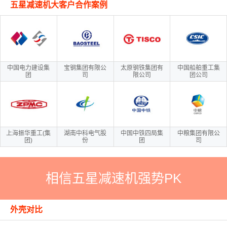
五星减速机大客户合作案例
中国电力建设集
宝钢集团有限公
太原钢铁集团有
中国船舶重工集
团
司
限公司
团公司
上海振华重工(集
湖南中科电气股
中国中铁四局集
中粮集团有限公
团)
份
团
司
相信五星减速机强势PK
外壳对比