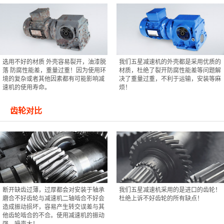
选用不好的材质 外壳容易裂开，油漆脱
我们五星减速机的外壳都是采用优质的
落 防腐性能差，重量过重！因为使用环
材质，杜绝了裂开防腐性能差等问题解
境的复杂或者其他因素都有可能影响减
决了重量过重，不利于运输，安装等麻
速机的使用寿命。
烦！
齿轮对比
断开缺齿过薄，过厚都会对安装于轴承
我们五星减速机采用的是进口的齿轮！
磨合不好齿轮与减速机二轴啮合不好会
杜绝上诉不好齿轮的所有缺点！
造成振动损坏，容易产生转交误差与其
他齿轮啮合的不合。使用减速机的振动