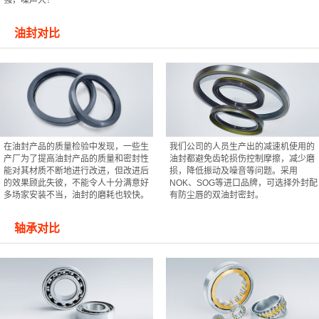
强，噪声大！
油封对比
在油封产品的质量检验中发现，一些生
我们公司的人员生产出的减速机使用的
产厂为了提高油封产品的质量和密封性
油封都避免齿轮损伤控制摩擦，减少磨
能对其材质不断地进行改进，但改进后
损，降低振动及噪音等问题。采用
的效果顾此失彼，不能令人十分满意好
NOK、SOG等进口品牌，可选择外封配
多场家安装不当，油封的磨耗也较快。
有防尘唇的双油封密封。
轴承对比