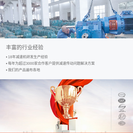
丰富的行业经验
• 18年减速机研发生产经验
• 每年为超过3000家合作客户提供减速传动问题解决方案
• 我们的产品遍布各地