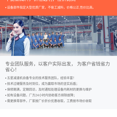
• 设备部件指定大型优质厂家，不偷工减料，价格公正,性价比高。
专业团队服务，以客户实际出发， 为客户省钱省力
省心！
• 五星减速机自备专业的技术服务团队，经验丰富！
• 技术过硬服务及时到位，成为赢取市场的坚实后盾；
• 保修期满，定期回访，及时通知处理设备内耗材的更换与维护
• 如有设备问题，厂方24小时内协助客方排除故障；
• 需更换零部件，厂家按厂价折价优惠收取，工费按市场价收取