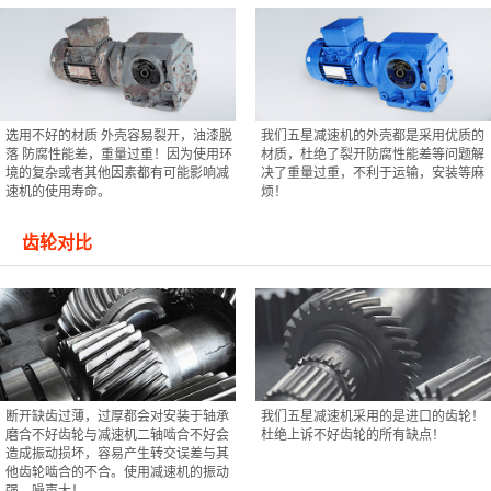
选用不好的材质 外壳容易裂开，油漆脱
我们五星减速机的外壳都是采用优质的
落 防腐性能差，重量过重！因为使用环
材质，杜绝了裂开防腐性能差等问题解
境的复杂或者其他因素都有可能影响减
决了重量过重，不利于运输，安装等麻
速机的使用寿命。
烦！
齿轮对比
断开缺齿过薄，过厚都会对安装于轴承
我们五星减速机采用的是进口的齿轮！
磨合不好齿轮与减速机二轴啮合不好会
杜绝上诉不好齿轮的所有缺点！
造成振动损坏，容易产生转交误差与其
他齿轮啮合的不合。使用减速机的振动