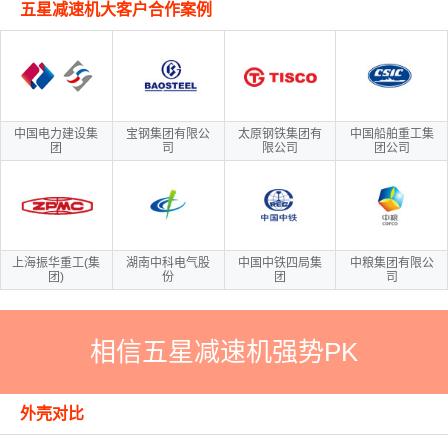
五星减速机大客户合作案例
中国电力建设集
宝钢集团有限公
太原钢铁集团有
中国船舶重工集
团
司
限公司
团公司
上海振华重工(集
湖南中科电气股
中国中铁四局集
中粮集团有限公
团)
份
团
司
相信五星减速机强势PK
外壳对比