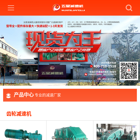
产品中心
专业的减速厂家
齿轮减速机