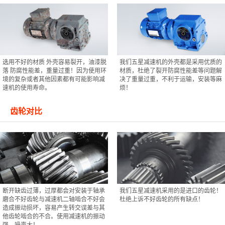
选用不好的材质 外壳容易裂开，油漆脱
我们五星减速机的外壳都是采用优质的
落 防腐性能差，重量过重！因为使用环
材质，杜绝了裂开防腐性能差等问题解
境的复杂或者其他因素都有可能影响减
决了重量过重，不利于运输，安装等麻
速机的使用寿命。
烦！
齿轮对比
断开缺齿过薄，过厚都会对安装于轴承
我们五星减速机采用的是进口的齿轮！
磨合不好齿轮与减速机二轴啮合不好会
杜绝上诉不好齿轮的所有缺点！
造成振动损坏，容易产生转交误差与其
他齿轮啮合的不合。使用减速机的振动